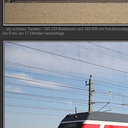
...ein schönes Tandem...193 218 Beethoven und 193 839 mit Knickkessel
bei Enns am 17.Oktober nachmittags