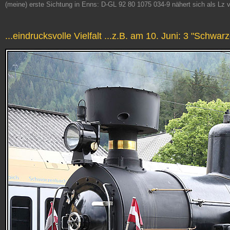
(meine) erste Sichtung in Enns: D-GL 92 80 1075 034-9 nähert sich als L
...eindrucksvolle Vielfalt ...z.B. am 10. Juni: 3 "Schwar