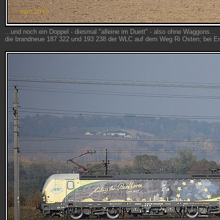
...und noch ein Doppel - diesmal "alleine im Duett" - also ohne Waggons...
die brandneue 187 322 und 193 238 der WLC auf dem Weg Ri Osten; bei 