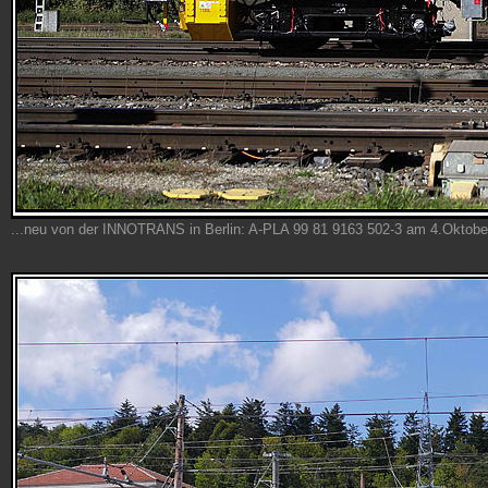
...neu von der INNOTRANS in Berlin: A-PLA 99 81 9163 502-3 am 4.Oktobe