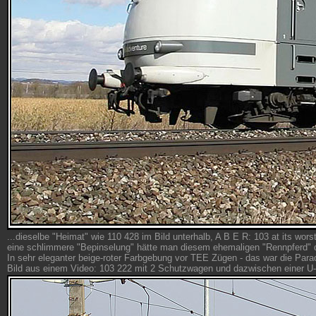
...dieselbe "Heimat" wie 110 428 im Bild unterhalb, A B E R: 103 at its worst
eine schlimmere "Bepinselung" hätte man diesem ehemaligen "Rennpferd" d
In sehr eleganter beige-roter Farbgebung vor TEE Zügen - das war die Para
Bild aus einem Video: 103 222 mit 2 Schutzwagen und dazwischen einer 