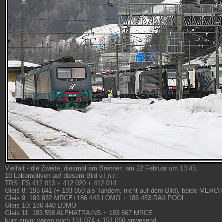
Vielfalt - die Zweite, diesmal am Brenner; am 22.Februar um 13:45:
10 Lokomotiven auf diesem Bild v.l.n.r.:
TRS: FS 412 013 + 412 020 + 412 014
Gleis 8: 193 641 (+ 193 650 als Tandem, nicht auf dem Bild), beide MERC
Gleis 9: 193 932 MRCE+186 443 LOMO + 186 453 RAILPOOL
Gleis 10: 186 440 LOMO
Gleis 11: 193 558 ALPHATRAINS + 193 667 MRCE
kurz zuvor waren noch 151 074 + 151 056 anwesend....