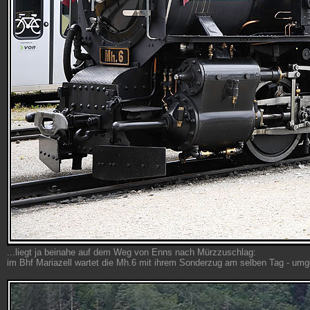
...liegt ja beinahe auf dem Weg von Enns nach Mürzzuschlag:
im Bhf Mariazell wartet die Mh.6 mit ihrem Sonderzug am selben Tag - umg