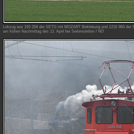
Lokzug aus 193 204 der SETG mit MOZART Beklebung und 1216 960 der 
am frühen Nachmittag des 12. April bei Seitenstetten / NÖ