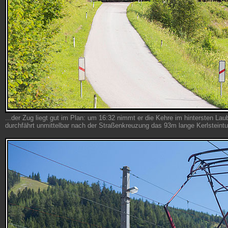
...der Zug liegt gut im Plan: um 16:32 nimmt er die Kehre im hintersten Lau
durchfährt unmittelbar nach der Straßenkreuzung das 93m lange Kerlsteintu