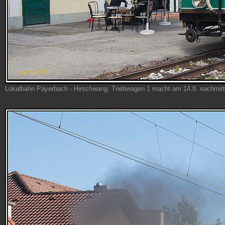
Lokalbahn Payerbach - Hirschwang: Triebwagen 1 macht am 14.8. nachmi