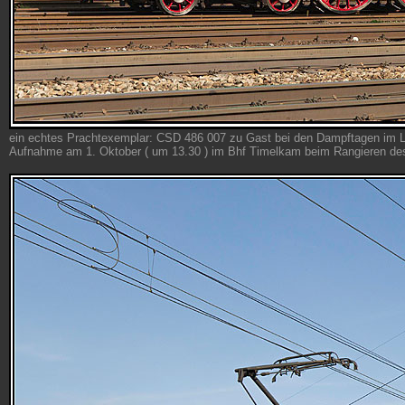
ein echtes Prachtexemplar: CSD 486 007 zu Gast bei den Dampftagen im 
Aufnahme am 1. Oktober ( um 13.30 ) im Bhf Timelkam beim Rangieren 