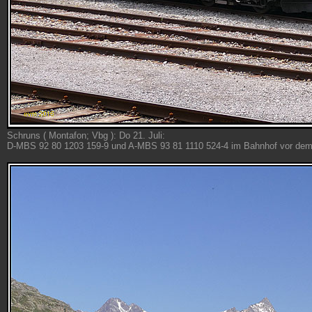
Schruns ( Montafon; Vbg ): Do 21. Juli:
D-MBS 92 80 1203 159-9 und A-MBS 93 81 1110 524-4 im Bahnhof vor dem