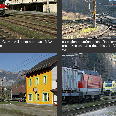
em Gz mit Müllcontainern ( aus MAV
es beginnen umfangreiche Rangier
ein
umsetzen und fährt dazu bis zum Ve
vor