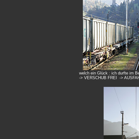
welch ein Glück : ich durfte im 
-> VERSCHUB FREI -> AUSFA