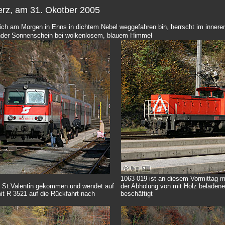
erz, am 31. Okotber 2005
ich am Morgen in Enns in dichtem Nebel weggefahren bin, herrscht im inneren
ender Sonnenschein bei wolkenlosem, blauem Himmel
1063 019 ist an diesem Vormittag mi
us St.Valentin gekommen und wendet auf
der Abholung von mit Holz beladene
it R 3521 auf die Rückfahrt nach
beschäftigt