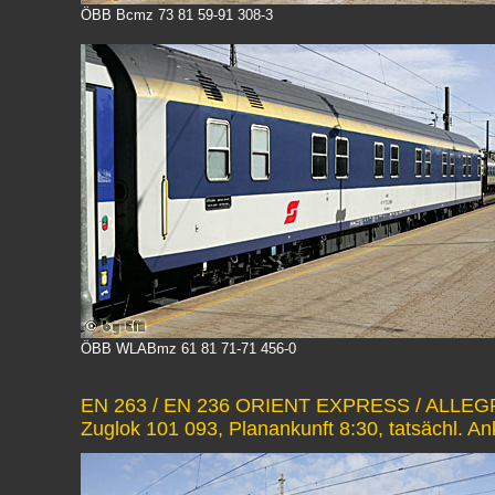
ÖBB Bcmz 73 81 59-91 308-3
ÖBB WLABmz 61 81 71-71 456-0
EN 263 / EN 236 ORIENT EXPRESS / ALLEGRO
Zuglok 101 093, Planankunft 8:30, tatsächl. Ank