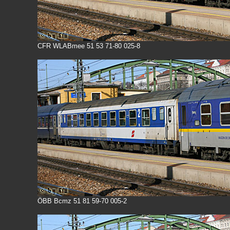
CFR WLABmee 51 53 71-80 025-8
ÖBB Bcmz 51 81 59-70 005-2