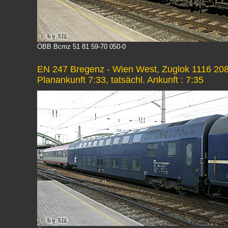
ÖBB Bcmz 51 81 59-70 050-0
EN 247 Bregenz - Wien West, Zuglok 1116 208
Planankunft 7:33, tatsächl. Ankunft : 7:35