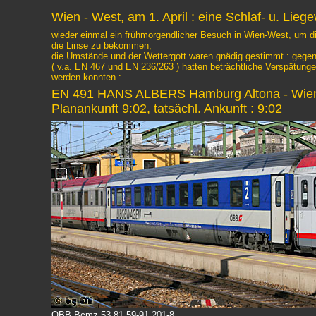
Wien - West, am 1. April : eine Schlaf- u. Lie
wieder einmal ein frühmorgendlicher Besuch in Wien-West, um di
die Linse zu bekommen;
die Umstände und der Wettergott waren gnädig gestimmt : gege
( v.a. EN 467 und EN 236/263 ) hatten beträchtliche Verspätung
werden konnten :
EN 491 HANS ALBERS Hamburg Altona - Wien 
Planankunft 9:02, tatsächl. Ankunft : 9:02
ÖBB Bcmz 53 81 59-91 201-8