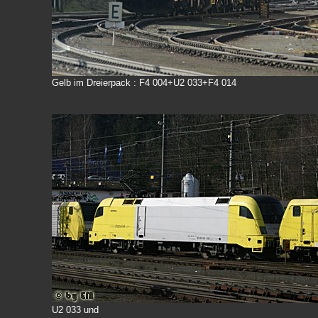
Gelb im Dreierpack : F4 004+U2 033+F4 014
U2 033 und