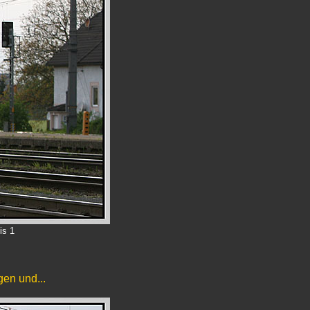
is 1
en und...