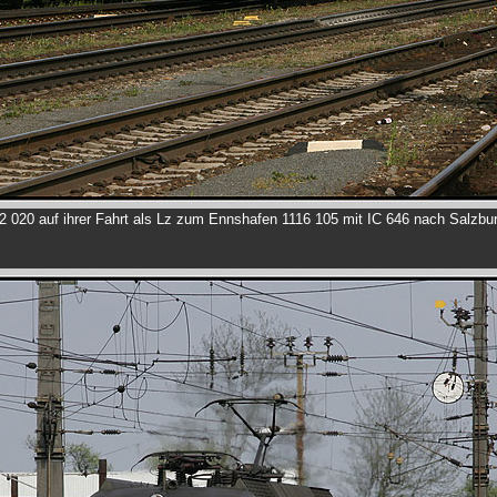
020 auf ihrer Fahrt als Lz zum Ennshafen 1116 105 mit IC 646 nach Salzbu