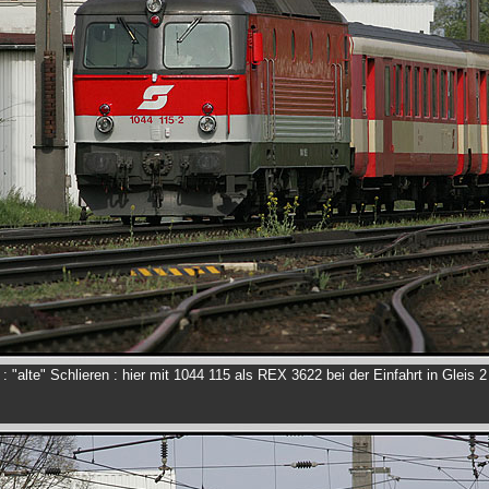
: "alte" Schlieren : hier mit 1044 115 als REX 3622 bei der Einfahrt in Gleis 2