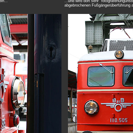
in...
...und wird dort sehr "fotografenungünsti
abgebrochenen Fußgängerüberführung a