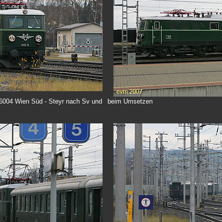
6004 Wien Süd - Steyr nach Sv und
beim Umsetzen