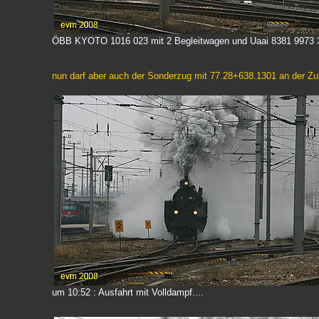
ÖBB KYOTO 1016 023 mit 2 Begleitwagen und Uaai 8381 9973 
nun darf aber auch der Sonderzug mit 77.28+638.1301 an der Z
um 10:52 : Ausfahrt mit Volldampf....