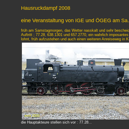
Hausruckdampf 2008
eine Veranstaltung von IGE und ÖGEG am Sa.
früh am Samstagmorgen, das Wetter nasskalt und sehr bescheiden
Auftritt ; 77.28, 638.1301 und 657.2770, ein wahrlich imposantes
lohnt, früh aufzustehen und auch einen weiteren Anreiseweg in
die Hauptakteure stellen sich vor : 77.28...