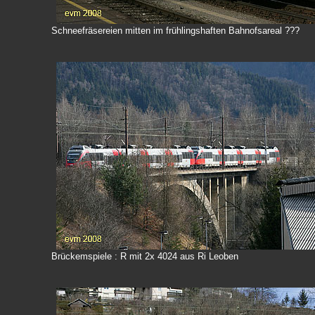
Schneefräsereien mitten im frühlingshaften Bahnofsareal ???
Brückemspiele : R mit 2x 4024 aus Ri Leoben