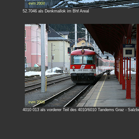
52.7046 als Denkmallok im Bhf Areal
4010 013 als vorderer Teil des 4010/6010 Tandems Graz - Salzb