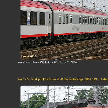
am Zugschluss WLABmz 6181 75-71 405-3
am 17.5. fährt pünktlich um 9:20 die blutorange 1044 119 mit d