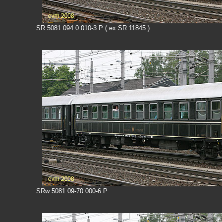
SR 5081 094 0 010-3 P ( ex SR 11845 )
SRw 5081 09-70 000-6 P