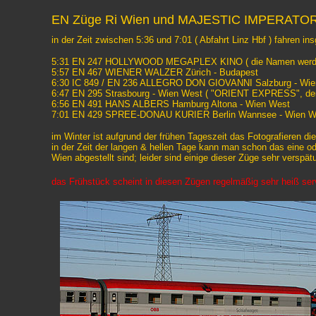
EN Züge Ri Wien und MAJESTIC IMPERATOR R
in der Zeit zwischen 5:36 und 7:01 ( Abfahrt Linz Hbf ) fahren 
5:31 EN 247 HOLLYWOOD MEGAPLEX KINO ( die Namen werden imme
5:57 EN 467 WIENER WALZER Zürich - Budapest
6:30 IC 849 / EN 236 ALLEGRO DON GIOVANNI Salzburg - Wien
6:47 EN 295 Strasbourg - Wien West ( "ORIENT EXPRESS", der N
6:56 EN 491 HANS ALBERS Hamburg Altona - Wien West
7:01 EN 429 SPREE-DONAU KURIER Berlin Wannsee - Wien W
im Winter ist aufgrund der frühen Tageszeit das Fotografieren di
in der Zeit der langen & hellen Tage kann man schon das eine od
Wien abgestellt sind; leider sind einige dieser Züge sehr verspät
das Frühstück scheint in diesen Zügen regelmäßig sehr heiß se