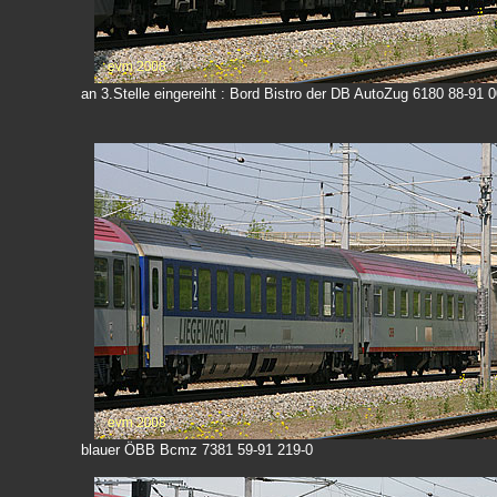
an 3.Stelle eingereiht : Bord Bistro der DB AutoZug 6180 88-91 
blauer ÖBB Bcmz 7381 59-91 219-0