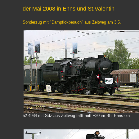
der Mai 2008 in Enns und St.Valentin
Sonderzug mit "Dampflokbesuch" aus Zeltweg am 3.5.
52.4984 mit Sdz aus Zeltweg trifft mitt +30 im Bhf Enns ein