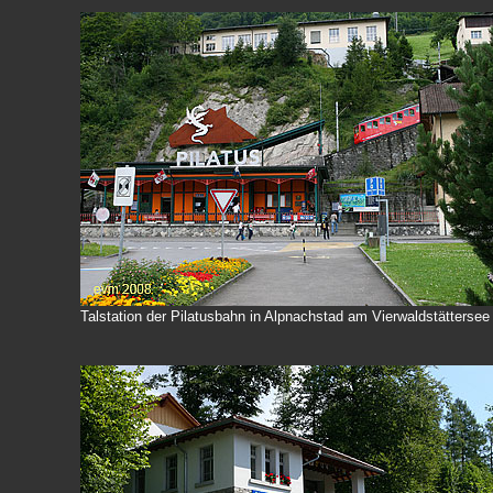
Talstation der Pilatusbahn in Alpnachstad am Vierwaldstättersee