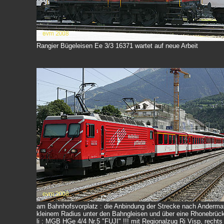
Rangier Bügeleisen Ee 3/3 16371 wartet auf neue Arbeit
am Bahnhofsvorplatz : die Anbindung der Strecke nach Andermatt
kleinem Radius unter den Bahngleisen und über eine Rhonebrück
li : MGB HGe 4/4 Nr.5 "FUJI" !!! mit Regionalzug Ri Visp, rech