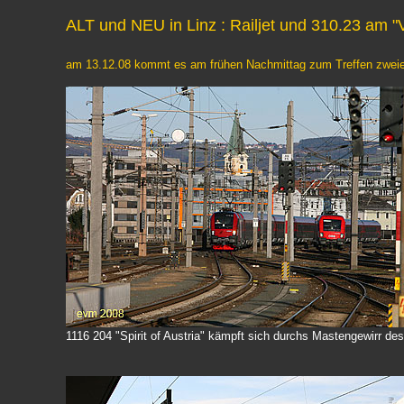
ALT und NEU in Linz : Railjet und 310.23 am 
am 13.12.08 kommt es am frühen Nachmittag zum Treffen zweier
1116 204 "Spirit of Austria" kämpft sich durchs Mastengewirr de