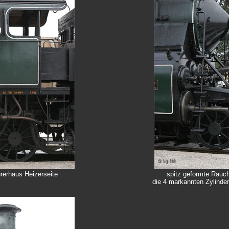
rerhaus Heizerseite
spitz geformte Rauc
die 4 markannten Zylind