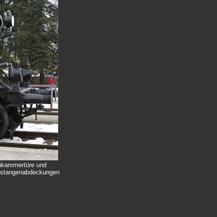
hkammertüre und
erstangenabdeckungen