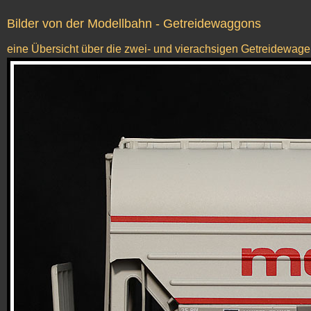
Bilder von der Modellbahn - Getreidewaggons
eine Übersicht über die zwei- und vierachsigen Getreidewage