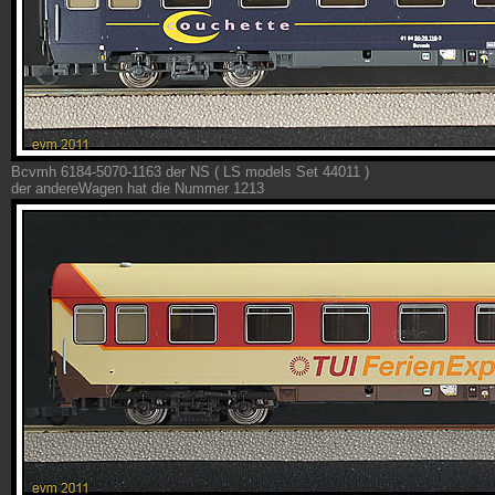
Bcvmh 6184-5070-1163 der NS ( LS models Set 44011 )
der andereWagen hat die Nummer 1213