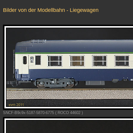
Bilder von der Modellbahn - Liegewagen
SNCF-B9c9x-5187-5870-6775 ( ROCO 44602 )