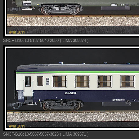
SNCF-B10c10-5187-5040-2050 ( LIMA 309374 )
SNCF-B10c10-5087-5037-3823 ( LIMA 309371 )