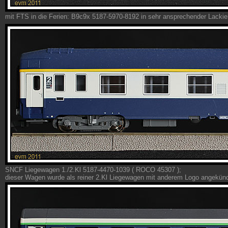
mit FTS in die Ferien: B9c9x 5187-5970-8192 in sehr ansprechender Lacki
SNCF Liegewagen 1./2.Kl 5187-4470-1039 ( ROCO 45307 );
dieser Wagen wurde als reiner 2.Kl Liegewagen mit anderem Logo angekünd