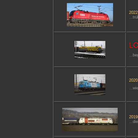
2022.
...tr
L
...be
2020.
...wi
2019.
...d