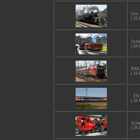
Linz
( 22 
Schw
( 54 
RAIL
( 16 
EN 
( 34 
Scha
( 25 