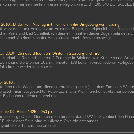
ge kommen nur sehr selten in unsere Region, wie z. B. 185 540 EC KASSE
 2010 ;
Bilder vom Ausflug mit Heinrich in die Umgebung von Haiding
0.März gehts mit Heinrich zum Haidinger Bogen, der eigentlich eine Aneinan
chen Wels und Bad Schallerbach darstellt, inmitten dieser Bögen befindet sich
Bahn nach Aschach von der Hauptstrecke nach Passau abzweigt
uar 2010 ;
26 neue Bilder vom Winter in Salzburg und Tirol:
Schiurlaub in Radstadt brachte 2 Fototage in Brixlegg bzw. Kufstein und Wörg
wohnt sind die Brenner ECs mit privaten 189 Loks in verschiedener Farbgeb
falls immer wieder sehenswert
er 2010 ;
0. fahren die Wiener und Niederösterreicher ( auch ) mit dem Zug nach Weste
elastet; mein ausgesuchter Fotoplatz in Linz-Kleinmünchen strotzt nur so vo
die Bildausbeute dementsprechend
:
mber 09; Bilder 1425 x 950 px
reude ist groß, die Bilder sprechen für sich: das 300/2,8 IS verdient den Nam
 Bilder dieser Seite sind mit diesem Objektiv entstanden;
ayout dieser hp wird überarbeitet