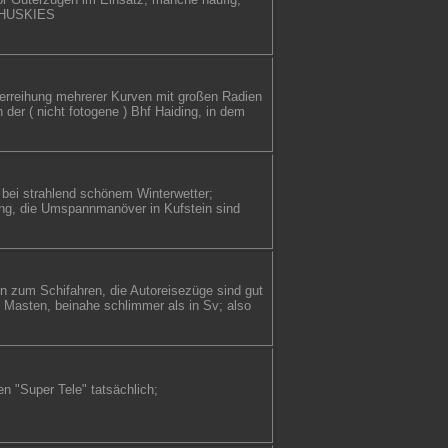
L HUSKIES
derreihung mehrerer Kurven mit großen Radien
 der ( nicht fotogene ) Bhf Haiding, in dem
l bei strahlend schönem Winterwetter;
ung, die Umspannmanöver in Kufstein sind
n zum Schifahren, die Autoreisezüge sind gut
n Masten, beinahe schlimmer als in Sv; also
en "Super Tele" tatsächlich;