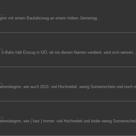
..
eginn mit einem Baufahrzeug an einem trüben Jännertag...
..
e S-Bahn hält Einzug in OÖ, ob sie diesen Namen verdient, wird sich weisen; .
..
Jahresbeginn, wie auch 2015: viel Hochnebel, wenig Sonnenschein und noch n
..
Jahresbeginn, wie ( fast ) immer: viel Hochnebel und leider wenig Sonnenschein