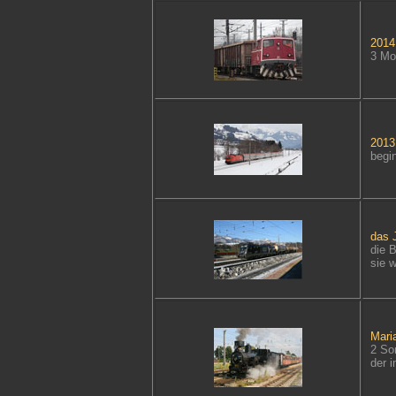
2014.
3 Mo
2013.
begin
das 
die 
sie 
Mari
2 So
der 