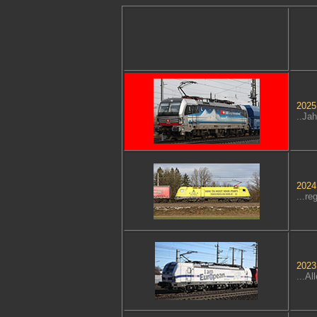
2025.
..Jah
2024.
...r
2023.
...A