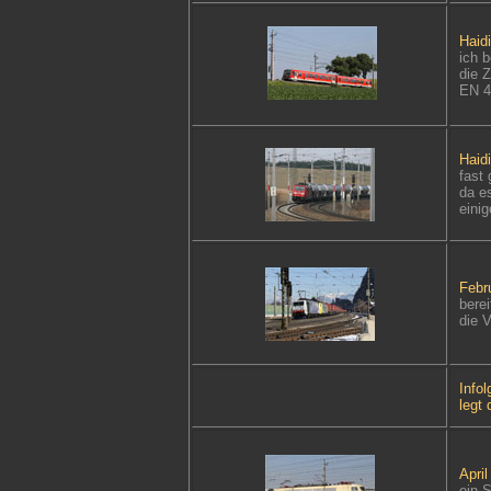
Haid
ich 
die 
EN 4
Haid
fast
da e
einig
Febr
berei
die 
Info
legt 
Apri
ein 