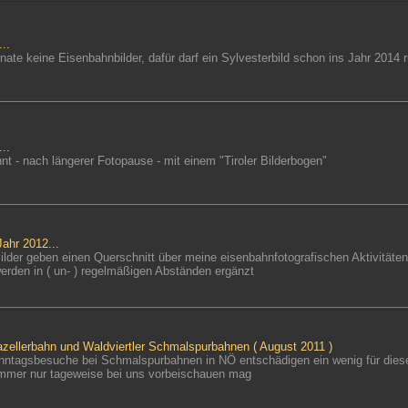
..
nate keine Eisenbahnbilder, dafür darf ein Sylvesterbild schon ins Jahr 2014 
..
nt - nach längerer Fotopause - mit einem "Tiroler Bilderbogen"
Jahr 2012...
Bilder geben einen Querschnitt über meine eisenbahnfotografischen Aktivitäten
werden in ( un- ) regelmäßigen Abständen ergänzt
azellerbahn und Waldviertler Schmalspurbahnen ( August 2011 )
nntagsbesuche bei Schmalspurbahnen in NÖ entschädigen ein wenig für die
immer nur tageweise bei uns vorbeischauen mag