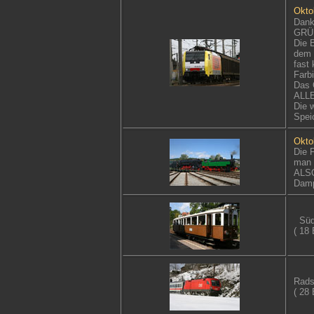
Okto
Dank
GRÜN
Die 
dem 
fast
Farbi
Das 
ALLE
Die w
Speic
Okto
Die 
man 
ALSO
Damp
Süd
( 18 
Rads
( 28 