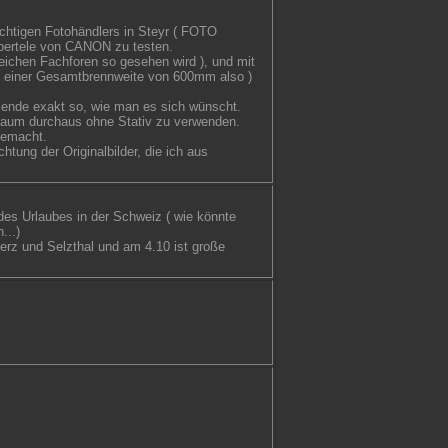
üchtigen Fotohändlers in Steyr ( FOTO
pertele von CANON zu testen.
reichen Fachforen so gesehen wird ), und mit
ei einer Gesamtbrennweite von 600mm also )
nblende exakt so, wie man es sich wünscht.
itraum durchaus ohne Stativ zu verwenden.
gemacht.
htung der Originalbilder, die ich aus
des Urlaubes in der Schweiz ( wie könnte
...)
nerz und Selzthal und am 4.10 ist große