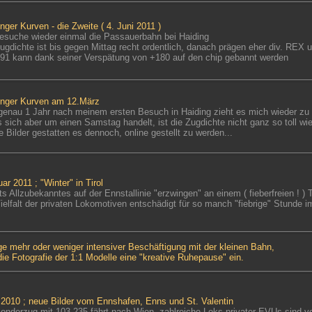
inger Kurven - die Zweite
( 4. Juni 2011 )
besuche wieder einmal die Passauerbahn bei Haiding
Zugdichte ist bis gegen Mittag recht ordentlich, danach prägen eher div. REX 
91 kann dank seiner Verspätung von +180 auf den chip gebannt werden
inger Kurven am 12.März
 genau 1 Jahr nach meinem ersten Besuch in Haiding zieht es mich wieder zu
s sich aber um einen Samstag handelt, ist die Zugdichte nicht ganz so toll 
e Bilder gestatten es dennoch, online gestellt zu werden...
uar 2011 ;
"Winter" in Tirol
ts Allzubekanntes auf der Ennstallinie "erzwingen" an einem ( fieberfreien ! ) 
Vielfalt der privaten Lokomotiven entschädigt für so manch "fiebrige" Stunde 
lge mehr oder weniger intensiver Beschäftigung mit der kleinen Bahn,
die Fotografie der 1:1 Modelle eine "kreative Ruhepause" ein.
l 2010 ;
neue Bilder vom Ennshafen, Enns und St. Valentin
Sonderzug mit 103 235 fährt nach Wien, zahlreiche Loks privater EVUs sind v