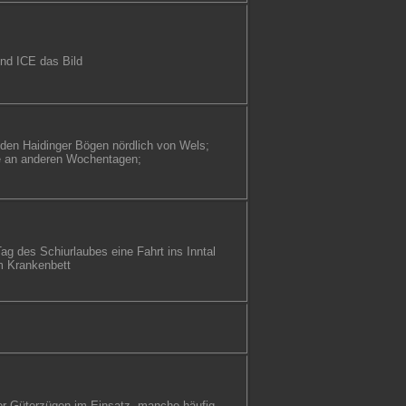
und ICE das Bild
 den Haidinger Bögen nördlich von Wels;
wie an anderen Wochentagen;
Tag des Schiurlaubes eine Fahrt ins Inntal
im Krankenbett
or Güterzügen im Einsatz, manche häufig,