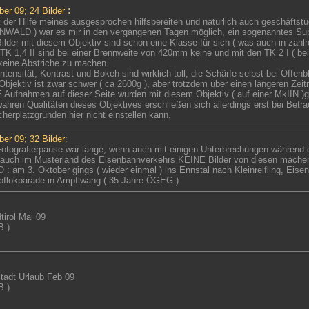
:
ber 09; 24 Bilder
 der Hilfe meines ausgesprochen hilfsbereiten und natürlich auch geschäftst
WALD ) war es mir in den vergangenen Tagen möglich, ein sogenanntes Su
Bilder mit diesem Objektiv sind schon eine Klasse für sich ( was auch in zahl
TK 1,4 II sind bei einer Brennweite von 420mm keine und mit den TK 2 I ( b
 keine Abstriche zu machen.
ntensität, Kontrast und Bokeh sind wirklich toll, die Schärfe selbst bei Offe
Objektiv ist zwar schwer ( ca 2600g ), aber trotzdem über einen längeren Ze
 Aufnahmen auf dieser Seite wurden mit diesem Objektiv ( auf einer MkIIN )
ahren Qualitäten dieses Objektives erschließen sich allerdings erst bei Betrac
herplatzgründen hier nicht einstellen kann.
ber 09
; 32 Bilder:
Fotografierpause war lange, wenn auch mit einigen Unterbrechungen während 
auch im Musterland des Eisenbahnverkehrs KEINE Bilder von diesen machen
 : am 3. Oktober gings ( wieder einmal ) ins Ennstal nach Kleinreifling, Eise
flokparade in Ampflwang ( 35 Jahre ÖGEG )
tirol Mai 09
B )
tadt Urlaub Feb 09
B )