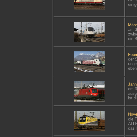
eini
März
am 3
zwis
die 
Febr
der 
unge
eben
Jänn
am 3
ausg
ist 
Nove
die F
ALLE
das l